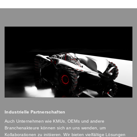
Industrielle Partnerschaften
Auch Unternehmen wie KMUs, OEMs und andere
Branchenakteure können sich an uns wenden, um
Kollaborationen zu initiieren. Wir bieten vielfältige Lösungen