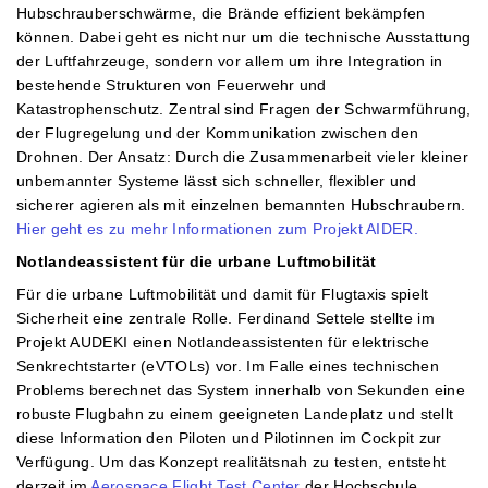
Hubschrauberschwärme, die Brände effizient bekämpfen
können. Dabei geht es nicht nur um die technische Ausstattung
der Luftfahrzeuge, sondern vor allem um ihre Integration in
bestehende Strukturen von Feuerwehr und
Katastrophenschutz. Zentral sind Fragen der Schwarmführung,
der Flugregelung und der Kommunikation zwischen den
Drohnen. Der Ansatz: Durch die Zusammenarbeit vieler kleiner
unbemannter Systeme lässt sich schneller, flexibler und
sicherer agieren als mit einzelnen bemannten Hubschraubern.
Hier geht es zu mehr Informationen zum Projekt AIDER.
Notlandeassistent für die urbane Luftmobilität
Für die urbane Luftmobilität und damit für Flugtaxis spielt
Sicherheit eine zentrale Rolle. Ferdinand Settele stellte im
Projekt AUDEKI einen Notlandeassistenten für elektrische
Senkrechtstarter (eVTOLs) vor. Im Falle eines technischen
Problems berechnet das System innerhalb von Sekunden eine
robuste Flugbahn zu einem geeigneten Landeplatz und stellt
diese Information den Piloten und Pilotinnen im Cockpit zur
Verfügung. Um das Konzept realitätsnah zu testen, entsteht
derzeit im
Aerospace Flight Test Center
der Hochschule